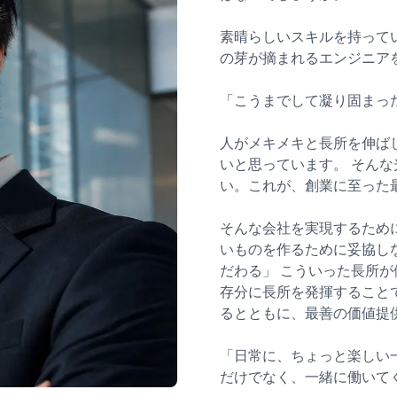
素晴らしいスキルを持って
の芽が摘まれるエンジニア
「こうまでして凝り固まっ
人がメキメキと長所を伸ば
いと思っています。 そん
い。これが、創業に至った
そんな会社を実現するため
いものを作るために妥協し
だわる」 こういった長所
存分に長所を発揮すること
るとともに、最善の価値提
「日常に、ちょっと楽しい
だけでなく、一緒に働いて