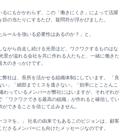
いるにもかかわらず、この「働きにくさ」によって活躍
を目の当たりにするたび、疑問符が浮かびました。
たルールを強いる必要性はあるのか？」と。
しながら自走し続ける光景ほど、ワクワクするものはな
な光景が溢れる会社を共に作れる人たちと、一緒に働きた
最大のきっかけです。
に弊社は、長所を活かせる組織体制にしています。 「良
ない」「細部までミスを逃さない」「効率にとことんこ
が備わっているメンバーが弊社にはいますが、それぞれが
で 「ワクワクできる最高の組織」が作れると確信してい
供ができることを信じて止みません。
一コマを。」 社名の由来でもあるこのビジョンは、顧客
くださるメンバーにも向けたメッセージなのです。