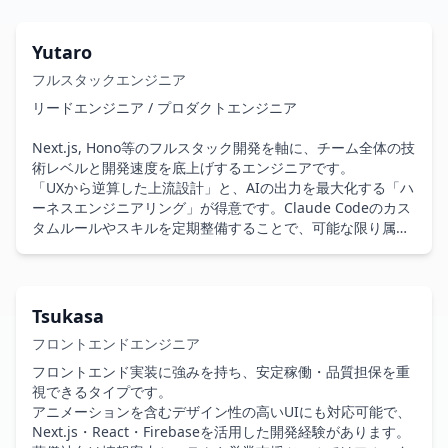
大規模ECサイト開発では、複数のデザインパターンへの対応
や、機能追加時の工数見積もりを担当。業務要件・UIの意
図・開発仕様を整理しながら着実に実装することで、信頼を
Yutaro
得て長期契約につながっています。

フルスタックエンジニア
フロントエンドに軸足を置きつつ、バックエンド開発も対応
リードエンジニア / プロダクトエンジニア

可能なフルスタック型。クラウドサービスの活用にも慣れて
おり、リリース後の運用・改修にも継続して関わることがで
Next.js, Hono等のフルスタック開発を軸に、チーム全体の技
きます。

術レベルと開発速度を底上げするエンジニアです。

一つずつ丁寧に仕事を進める姿勢が評価され、安定した開発
「UXから逆算した上流設計」と、AIの出力を最大化する「ハ
体制を支える役割として機能しています。

ーネスエンジニアリング」が得意です。Claude Codeのカス
タムルールやスキルを定期整備することで、可能な限り属人
最近はVRChatなどの3D・UX領域にも関心を持ち、新規技術
化を排除するようにしています。

への展開も見据えています。要件が固まりきっていない案件
単なる実装者ではなく、メンバーの流動性が高い現場でも
でも、仕様整理から実装まで柔軟に対応できます。
「誰が参加しても一定品質で高速開発できる体制」を構築・
維持するポジションで貢献できます。

Tsukasa
OSS（pathpida等）貢献実績あり。

フロントエンドエンジニア
強み

フロントエンド実装に強みを持ち、安定稼働・品質担保を重
・UX × 上流設計: ターゲットの目的を可視化し、「今やるべ
視できるタイプです。

きこと」を定義して手戻りを最小化します。ユーザーファー
アニメーションを含むデザイン性の高いUIにも対応可能で、
ストで設計をして、プロダクトの価値を高めます。

Next.js・React・Firebaseを活用した開発経験があります。
・ハーネスエンジニアリング: Claude Codeのカスタムルー