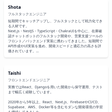
で活躍可能です。
わってきたため、実装だけでなく「仕様と実装の間を整理す
Shota
る役割」でも力を発揮できます。エンドユーザーの声をもと
フルスタックエンジニア
に改善へつなげた案件もあり、運用フェーズでの改善や追加
開発にも適性があります。

短期間でキャッチアップし、フルスタックとして戦力化でき
る人材です。

頼られると自然に動けるタイプで、コミュニケーションが柔
Next.js・NestJS・TypeScript・ChakraUIを中心に、在庫確
らかくチームの雰囲気を整える力があります。

認チャットボットのフルスタック開発や、営業支援ツールの
既存チームへの合流／改修フェーズ／仕様整理が必要な案件
フロント／バックエンド実装に携わってきました。短期間で
で特にマッチする人材です。
API作成やUI実装を進め、開発スピードと適応力の高さを評
価されています。

個人開発でもFlutterによるTODOアプリやReact×TypeScript
のお絵かきアプリを制作し、iOSリリースまで経験。新しい
技術を習得しながらすぐにアウトプットへつなげる力があ
Taishi
り、プロジェクトへの合流もスムーズです。技術面だけでな
フロントエンドエンジニア
く、チームとのコミュニケーションも自然で、いつの間にか
メンバーから相談が集まる存在となっています。

実務ではReact、Djangoを用いた開発から保守運用、テスト
まで幅広く経験しています。

キャッチアップ力・実装力・協働力のバランスが良く、構築
済みのチームへの合流や、細かな実装タスクの裁定、API開
2020年から5年以上、React、Next.js、FirebaseやCI/CD、
発の補強など幅広い役割を担えます。

Supabase、AWS、Docker等を含むモダンな開発環境の学習
安定した開発進行を支える“縁の下の力持ち”として機能する
を継続してきました。 
