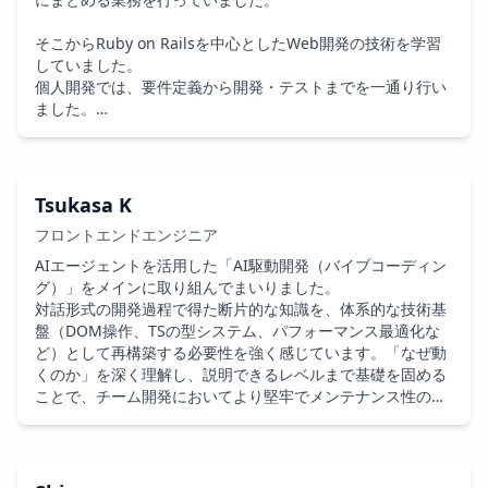
技術面では、アーキテクチャ設計や設計判断を重視し、保守
そこからRuby on Railsを中心としたWeb開発の技術を学習
性の高いコードと十分なテストカバレッジを意識した開発に
していました。

取り組んでいます。長期的な運用を見据えた品質維持を心が
個人開発では、要件定義から開発・テストまでを一通り行い
け、設計の妥当性を検証しながら実装を進めています。

ました。

また、AI支援開発ツールを活用する際にも、コードベースの
一貫性や可読性を維持することを重視しています。これまで
現在は、TypescriptやReactについて学習しております。
の経験を通じて、特に財務的・業務的影響の大きい機能にお
いては、エッジケースや信頼性を十分に考慮する姿勢を大切
Tsukasa K
にしています。
フロントエンドエンジニア
AIエージェントを活用した「AI駆動開発（バイブコーディン
グ）」をメインに取り組んでまいりました。

対話形式の開発過程で得た断片的な知識を、体系的な技術基
盤（DOM操作、TSの型システム、パフォーマンス最適化な
ど）として再構築する必要性を強く感じています。「なぜ動
くのか」を深く理解し、説明できるレベルまで基礎を固める
ことで、チーム開発においてより堅牢でメンテナンス性の高
いコードを書けるエンジニアを目指しています。また、ロジ
ックのみならずフロントエンド領域のWebデザインや、ユー
ザーが触れていて「楽しい」と感じる直感的なUI設計にも強
い関心があります。