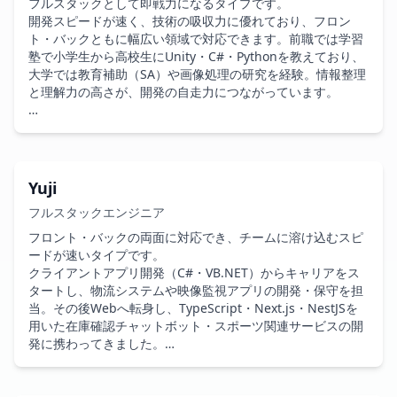
フルスタックとして即戦力になるタイプです。

開発スピードが速く、技術の吸収力に優れており、フロン
リモート環境でもスムーズにコミュニケーションを取り、仕
ト・バックともに幅広い領域で対応できます。前職では学習
様のすり合わせ・UI改善・開発調整を進められるタイプで
塾で小学生から高校生にUnity・C#・Pythonを教えており、
す。案件の序盤から関わることで、チームに馴染みながら開
大学では教育補助（SA）や画像処理の研究を経験。情報整理
発を前進させる力があります。

と理解力の高さが、開発の自走力につながっています。

会話のテンポが良く、提案型のコミュニケーションができる
Web開発では PHP・Laravel・Next.js・ChakraUI を用い
ため、顧客折衝が発生する案件でも力を発揮できます。
て、アンケート収集システムの機能追加や Web3 新規プロダ
クト開発にフルスタックで参画。厳しい納期の中でも初期リ
リースを成功させ、フロントチームの中心として信頼を獲得
Yuji
しました。代表が外部案件でPLとして参画しているプロジェ
フルスタックエンジニア
クトでも、長期契約を打診されるなど、高い評価を受けてい
ます。

フロント・バックの両面に対応でき、チームに溶け込むスピ
ードが速いタイプです。

最新技術のキャッチアップが速く、組織内の技術レベルを底
クライアントアプリ開発（C#・VB.NET）からキャリアをス
上げする役割も担っています。実装力だけでなく、判断の速
タートし、物流システムや映像監視アプリの開発・保守を担
さ・情報整理の精度・コミュニケーションの丁寧さが組織面
当。その後Webへ転身し、TypeScript・Next.js・NestJSを
でも作用するタイプです。

用いた在庫確認チャットボット・スポーツ関連サービスの開
発に携わってきました。

開発だけでなく、技術相談・追加開発・既存チームへの合流
など、フェーズを問わず柔軟に対応できます。リアルタイム
コードから仕様を読み解く力があり、インフラ構築やUNIX環
で成長し続けるフルスタック人材として、幅広いポジション
境での運用保守も経験しています。複数の領域をまたいで関