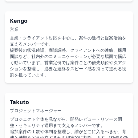
ました。

サービスなどの案件で、要件整理や技術検討を一部担当。開
最近はテニスに打ち込んでおり、リフレッシュしながら思考
発経験を生かした説明・提案を行い、PMの補佐役として顧
を整理する時間として活用しています。
客との打ち合わせにも参加してきました。これらの経験より
Kengo
PM補佐・要件定義・技術ヒアリング役としての起用にも適
営業
した人材です。

営業・クライアント対応を中心に、案件の進行と提案活動を
工場DXプロジェクトではインフラ領域へ挑戦し、LINE連携
支えるメンバーです。

案件ではLiffを用いた複数システム構築を担当。領域が分断
提案後の状況確認、商談調整、クライアントへの連絡、採用
されやすい環境でも、技術的背景を理解したコミュニケーシ
面談など、社内外のコミュニケーションが必要な場面で幅広
ョンで案件を前に進めてきました。

く動いています。営業定例では案件ごとの優先順位や次アク
ションを整理し、必要な連絡をスピード感を持って進める役
技術と仕様の間を整理できるため開発だけではなく、プロジ
割を担っています。
ェクトの流れを捉えた“整理役”として活躍の幅を広げていま
す。

直近では、PMを担当し幅を広げて案件に参画しています。
Takuto
プロジェクトマネージャー
プロジェクト全体を見ながら、開発レビュー・リソース調
整・セキュリティ運用まで支えるメンバーです。

追加案件の工数や体制を整理し、誰がどこに入るべきか、育
成と納期をどう両立するかを現実的に判断します。ISMSや新