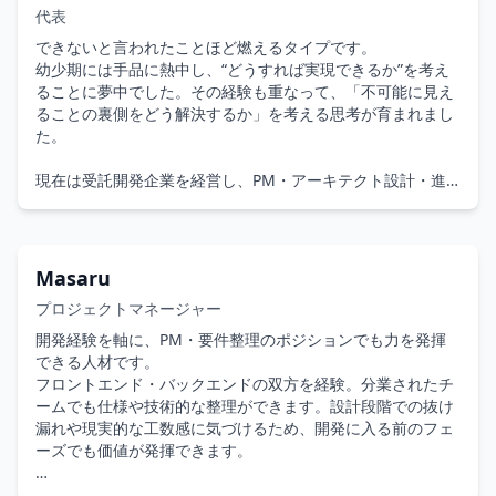
代表
できないと言われたことほど燃えるタイプです。

幼少期には手品に熱中し、“どうすれば実現できるか”を考え
ることに夢中でした。その経験も重なって、「不可能に見え
ることの裏側をどう解決するか」を考える思考が育まれまし
た。

現在は受託開発企業を経営し、PM・アーキテクト設計・進
行管理・企画・広告運用・デザイン・フルスタック開発とい
った複数の役割を状況に応じて担っています。Web開発を軸
としながら、IoT（BLE）アプリや機械学習の試作、業務効率
化やインフラコスト削減といった改善業務にも取り組んでき
Masaru
ました。

プロジェクトマネージャー
役割にこだわるというより、課題を整理し “何が最善か” をチ
開発経験を軸に、PM・要件整理のポジションでも力を発揮
ームと考えることが得意です。未経験エンジニアの育成やチ
できる人材です。

ームづくりも行っており、教育・マネジメント・技術支援の
フロントエンド・バックエンドの双方を経験。分業されたチ
三軸で動ける点が特徴です。最近はAIを活用した開発プロセ
ームでも仕様や技術的な整理ができます。設計段階での抜け
スの再設計や爆速開発にも注力しています。

漏れや現実的な工数感に気づけるため、開発に入る前のフェ
ーズでも価値が発揮できます。

小学生の頃から自作のHPを作って遊んでいたほど、開発歴は
長く、技術と好奇心を組み合わせながらキャリアを築いてき
地方自治体システム・大手アパレルECサイト・スポーツ関連