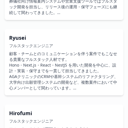
葬儀社向け情報案内システムや営業支援ツールではフルスタ
ルやスキルの定期的な整備を行います。AIがプロジェクトの
ック開発を担当し、リリース後の運用・保守フェーズにも継
文脈を正しく理解する環境を整え、属人化を防止します。

続して関わってきました。

・開発体制の標準化: 生成AI活用を前提としたコードルール
策定、独自Lint設計、TypeORMを用いた変更に強いDB設計
特に、リリース日が固定されたプロジェクトや、品質担保が
により、流動的なチームでも安定した速度を担保します。
求められる案件への適性が高く、着実にタスクを進めて納期
を守る姿勢が評価されています。画面定義書を作成しながら
Ryusei
実装を行った案件もあり、設計と検証を並行して進められる
フルスタックエンジニア
点が特徴です。

顧客・チームとのコミュニケーションを伴う案件でもこなせ
表面的なUIではなく、長期運用を前提とした安定稼働を意識
る貴重なフルスタック人材です。

して開発できるため、改修・保守・追加開発フェーズでも力
Hono・Next.js・React・NestJS を用いた開発を中心に、設
を発揮します。慎重な性格により、エッジケースや抜け漏れ
計・実装・保守までを一貫して担当してきました。

にも早い段階で気づけるタイプです。

AGAクリニックのCRMや基幹システムのリファクタリング、
大学向け出願管理システムの開発など、複数案件において中
フロント領域に軸足を置きながら、バックエンド・API実装
心メンバーとして関わっています。

も対応可能。継続案件で信頼を獲得しやすく、プロジェクト
の“ゴールキーパー”として安定した開発体制を支えられる人
打ち合わせの中から仕様の抜け漏れや改善ポイントを見つ
材です。
け、自ら提案できる点が特徴です。技術要素の説明をわかり
やすく整理できるため、コミュニケーションを伴う開発にも
Hirofumi
適性があります。葬儀社向けシステムでは、PM兼フルスタ
フルスタックエンジニア
ックとして参画し、ヒアリング〜実装〜保守まで対応しまし
た。
