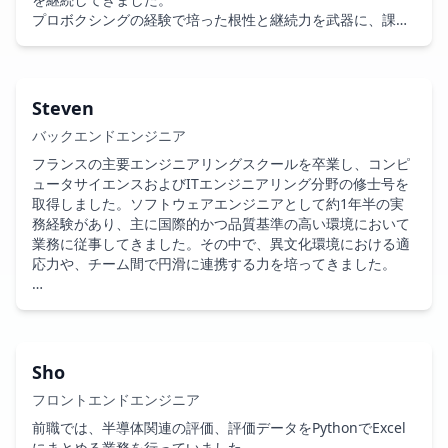
タイプです。
プロボクシングの経験で培った根性と継続力を武器に、課題
に対して「できるまでやり切る」ことを常に意識していま
す。

また、営業経験を活かした円滑なコミュニケーションを大切
にしています。 

Steven
バックエンドエンジニア
業務では期日遵守を最優先し、1日3回の進捗共有を徹底する
ことで問題の早期発見に努めるとともに、課題発生時には状
フランスの主要エンジニアリングスクールを卒業し、コンピ
況を整理して迅速に共有し、

ュータサイエンスおよびITエンジニアリング分野の修士号を
周囲の負担を最小限に抑えながら解決に貢献するよう心がけ
取得しました。ソフトウェアエンジニアとして約1年半の実
ております。
務経験があり、主に国際的かつ品質基準の高い環境において
業務に従事してきました。その中で、異文化環境における適
応力や、チーム間で円滑に連携する力を培ってきました。

具体的な価値や成果を生み出すプロジェクト、とりわけR&D
やイノベーション志向の取り組みに強い関心を持っていま
す。

技術面およびコミュニケーション面の双方で継続的な成長を
Sho
重視しており、フランス語・英語（TOEIC C1相当）・日本語
フロントエンドエンジニア
を活かして業務に取り組んでいます。留学や海外移住の経験
を通じて、新しい環境や課題に前向きに取り組む姿勢を実践
前職では、半導体関連の評価、評価データをPythonでExcel
してきました。

にまとめる業務を行っていました。
