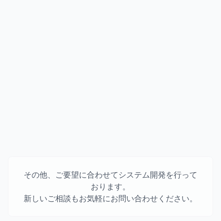
使用技術
React / Next.js
TypeScript
Hono / Node.js
Google Cloud / Cloud Run
プロジェクト概要
日々の入力負荷を抑えながら、プロジェクトごとの稼働状
況を集計・確認できる画面を整備しました。
管理者が状況を把握しやすく、現場の改善につなげやすい
形を目指しています。
その他、ご要望に合わせてシステム開発を行って
おります。
新しいご相談もお気軽にお問い合わせください。