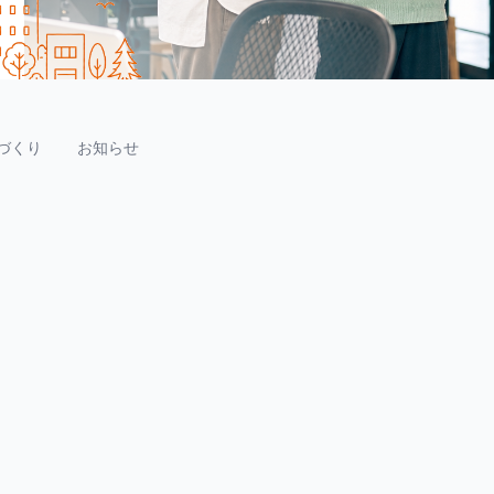
づくり
お知らせ
指定されたSimulatorだけで大丈夫？ iOS開発のテスト端
末を整理した
2026.07.30
続きを読む
S3 Presigned URLでContent-MD5を使った安全なファ
イルアップロード
2026.07.26
続きを読む