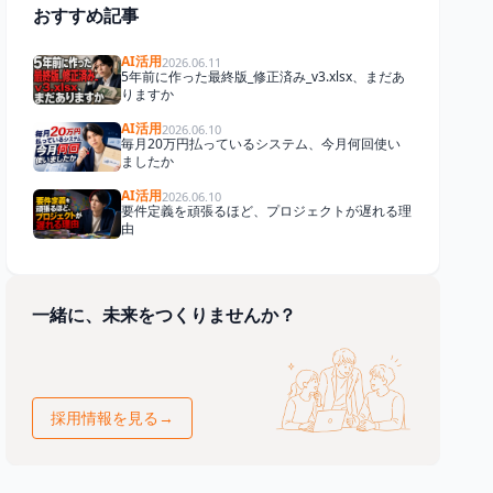
おすすめ記事
AI活用
2026.06.11
5年前に作った最終版_修正済み_v3.xlsx、まだあ
りますか
AI活用
2026.06.10
毎月20万円払っているシステム、今月何回使い
ましたか
AI活用
2026.06.10
要件定義を頑張るほど、プロジェクトが遅れる理
由
一緒に、未来をつくりませんか？
採用情報を見る
→