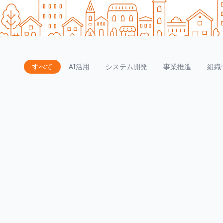
すべて
AI活用
システム開発
事業推進
組織
FirestoreとRDBの排他制御の違いを理解する
2026.08.04
続きを読む
.icsファイルとは？カレンダー連携で使われるファイル形
式について調べてみた
2026.07.28
続きを読む