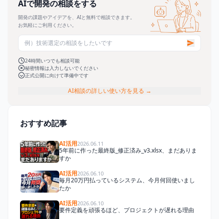
AIで開発の相談をする
開発の課題やアイデアを、AIと無料で相談できます。
お気軽にご利用ください。
24時間いつでも相談可能
秘密情報は入力しないでください
正式公開に向けて準備中です
AI相談の詳しい使い方を見る →
おすすめ記事
AI活用
2026.06.11
5年前に作った最終版_修正済み_v3.xlsx、まだありま
すか
AI活用
2026.06.10
毎月20万円払っているシステム、今月何回使いまし
たか
AI活用
2026.06.10
要件定義を頑張るほど、プロジェクトが遅れる理由