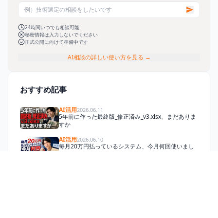
24時間いつでも相談可能
秘密情報は入力しないでください
正式公開に向けて準備中です
AI相談の詳しい使い方を見る →
おすすめ記事
AI活用
2026.06.11
5年前に作った最終版_修正済み_v3.xlsx、まだありま
すか
AI活用
2026.06.10
毎月20万円払っているシステム、今月何回使いまし
たか
AI活用
2026.06.10
要件定義を頑張るほど、プロジェクトが遅れる理由