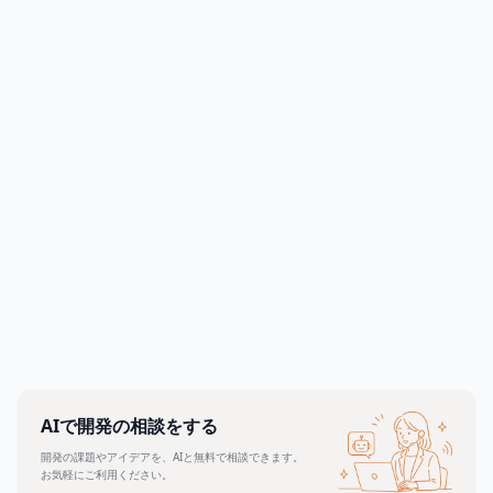
2026.06.09
続きを読む
AI時代に「とりあえずAI化」はオワコン
2026.06.08
続きを読む
広告が嫌いなのに、なぜ人は動くのか
2026.06.02
続きを読む
開発会社が教える「正直、これをやめてくれると安くでき
る」——AIで変わった発注の新常識
2026.05.19
続きを読む
AIで開発の相談をする
開発の課題やアイデアを、AIと無料で相談できます。
お気軽にご利用ください。