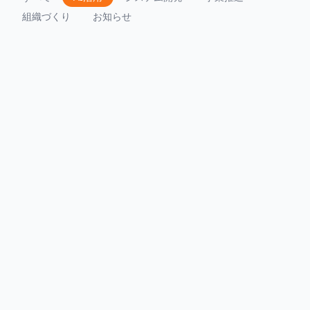
組織づくり
お知らせ
5年前に作った最終版_修正済み_v3.xlsx、まだありますか
2026.06.11
続きを読む
毎月20万円払っているシステム、今月何回使いましたか
2026.06.10
続きを読む
要件定義を頑張るほど、プロジェクトが遅れる理由
2026.06.10
続きを読む
業務システム開発の費用相場は？規模別の目安と、見積もり
が2〜3倍変わる理由