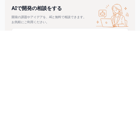
AIで開発の相談をする
開発の課題やアイデアを、AIと無料で相談できます。
お気軽にご利用ください。
24時間いつでも相談可能
秘密情報は入力しないでください
正式公開に向けて準備中です
AI相談の詳しい使い方を見る →
おすすめ記事
AI活用
2026.06.11
5年前に作った最終版_修正済み_v3.xlsx、まだありま
すか
AI活用
2026.06.10
毎月20万円払っているシステム、今月何回使いまし
たか
AI活用
2026.06.10