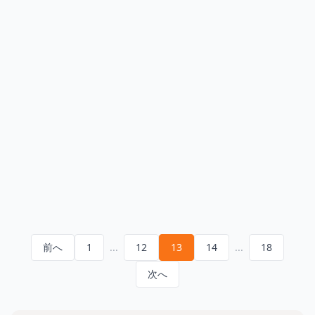
FinderでSSH鍵のファイル名を変更 → 接続できない？実際
は設定ミスだった
2025.06.16
続きを読む
「URL」と「URI」、似てるけど一体なにが違うの？
2025.06.09
続きを読む
Excelの契約でつまづいた話
2025.05.30
続きを読む
省略されたページがあります
省略されたペー
前へ
1
...
12
13
14
...
18
次へ