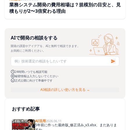
業務システム開発の費用相場は？規模別の目安と、見
積もりが2〜3倍変わる理由
AIで開発の相談をする
開発の課題やアイデアを、AIと無料で相談できます。
お気軽にご利用ください。
24時間いつでも相談可能
秘密情報は入力しないでください
正式公開に向けて準備中です
AI相談の詳しい使い方を見る →
おすすめ記事
AI活用
2026.06.11
5年前に作った最終版_修正済み_v3.xlsx、まだありま
すか