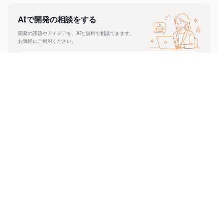
AIで開発の相談をする
開発の課題やアイデアを、AIと無料で相談できます。
お気軽にご利用ください。
24時間いつでも相談可能
秘密情報は入力しないでください
正式公開に向けて準備中です
AI相談の詳しい使い方を見る →
おすすめ記事
AI活用
2026.06.11
5年前に作った最終版_修正済み_v3.xlsx、まだありま
すか
AI活用
2026.06.10
毎月20万円払っているシステム、今月何回使いまし
たか